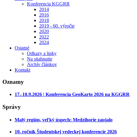
Konferencia KGGRR
2014
2016
2018
2019 - 60. výročie
2020
2022
2024
Ostatné
Odkazy a linky
Na stiahnutie
Archív článkov
Kontakt
Oznamy
17.-18.9.2026 | Konferencia GeoKarto 2026 na KGGRR
Správy
Malý región, veľký úspech: Medzihorie zaujalo
10. ročník Študentskej vedeckej konferencie 2026