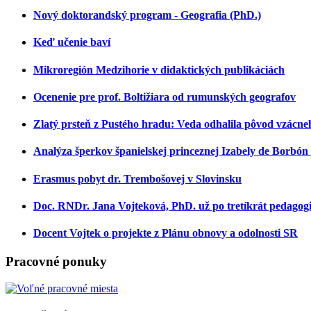
Nový doktorandský program - Geografia (PhD.)
Keď učenie baví
Mikroregión Medzihorie v didaktických publikáciách
Ocenenie pre prof. Boltižiara od rumunských geografov
Zlatý prsteň z Pustého hradu: Veda odhalila pôvod vzácne
Analýza šperkov španielskej princeznej Izabely de Borb
Erasmus pobyt dr. Trembošovej v Slovinsku
Doc. RNDr. Jana Vojteková, PhD. už po tretíkrát pedagog
Docent Vojtek o projekte z Plánu obnovy a odolnosti SR
Pracovné ponuky