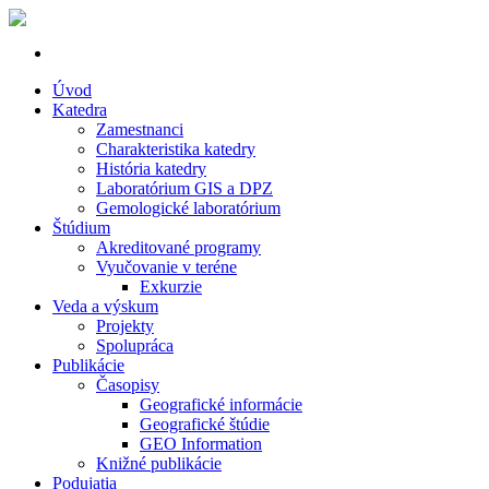
Úvod
Katedra
Zamestnanci
Charakteristika katedry
História katedry
Laboratórium GIS a DPZ
Gemologické laboratórium
Štúdium
Akreditované programy
Vyučovanie v teréne
Exkurzie
Veda a výskum
Projekty
Spolupráca
Publikácie
Časopisy
Geografické informácie
Geografické štúdie
GEO Information
Knižné publikácie
Podujatia