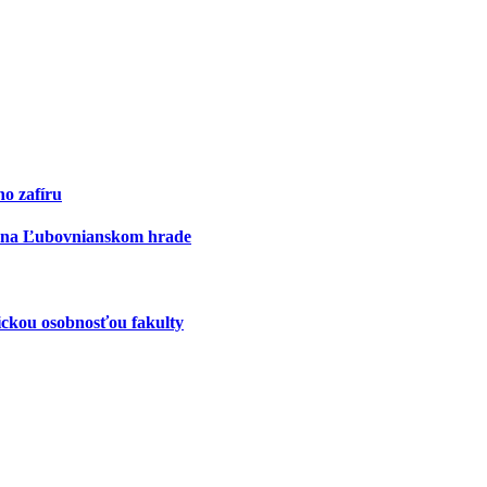
ho zafíru
ón na Ľubovnianskom hrade
ickou osobnosťou fakulty