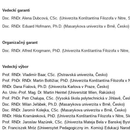
Vedeckí garanti
Doc. RNDr. Alena Dubcová, CSc.
(Univerzita Konštantína Filozofa v Nitre,
Doc. RNDr. Eduard Hofmann, Ph.D.
(Masarykova univerzita v Brně, Česko)
Organizačný garant
Doc. RNDr. Alfred Krogmann, PhD.
(Univerzita Konštantína Filozofa v Nitre
Vedecký výbor
Prof. RNDr. Vladimír Baar, CSc. (Ostravská univerzita, Česko)
Prof. PhDr. RNDr. Martin Boltižiar, PhD. (Univerzita Konštantína Filozofa v 
RNDr. Dana Fialová, Ph.D. (Univerzita Karlova v Praze, Česko)
Ao. Univ.-Prof. Mag. Dr. Martin Heintel (Universität Wien, Rakúsko)
Prof. PhDr. Petr Chalupa, CSc. (Vysoká škola polytechnická v Jihlavě, Čes
Doc. RNDr. Milan Jeřábek, Ph.D. (Masarykova univerzita v Brně, Česko)
Doc. RNDr. Jaromír Kolejka, CSc. (Masarykova univerzita v Brně, Česko)
RNDr. Hilda Kramáreková, PhD. (Univerzita Konštantína Filozofa v Nitre, S
Prof. RNDr. Jaroslav Mazúrek, CSc. (Univerzita Mateja Bela v Banskej Byst
Dr. Franciszek Mróz (Uniwersytet Pedagogiczny im. Komisji Edukacji Naro