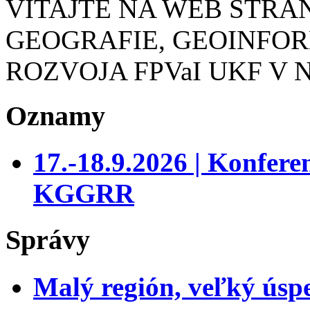
VITAJTE NA WEB STR
GEOGRAFIE, GEOINFO
ROZVOJA FPVaI UKF V 
Oznamy
17.-18.9.2026 | Konfer
KGGRR
Správy
Malý región, veľký úsp