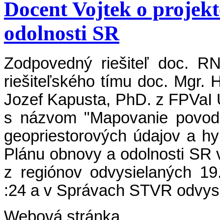
Docent Vojtek o projek
odolnosti SR
Zodpovedný riešiteľ doc. RN
riešiteľského tímu doc. Mgr.
Jozef Kapusta, PhD. z FPVaI UK
s názvom "Mapovanie povodň
geopriestorových údajov a hy
Plánu obnovy a odolnosti SR 
z regiónov odvysielaných 19
:24
a v Správach STVR odvysi
Webová stránka