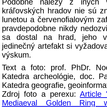
Podobné nálezy z iných v
kráľovských hradov nie sú z
lunetou a červenofialovým zaf
pravdepodobne nikdy nedozvi
sa dostal na hrad, jeho vz
jedinečný artefakt si vyžado
výskum.
Text a foto: prof. PhDr. N
Katedra archeológie, doc. 
Katedra geografie, geoinforma
Zdroj foto a perexu:
Article
Mediaeval Golden Ring w