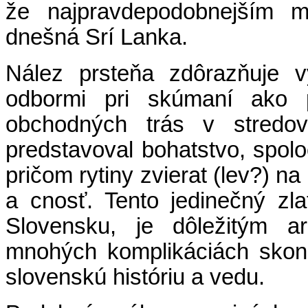
že najpravdepodobnejším m
dnešná Srí Lanka.
Nález prsteňa zdôrazňuje 
odbormi pri skúmaní ako 
obchodných trás v stredov
predstavoval bohatstvo, spol
pričom rytiny zvierat (lev?) n
a cnosť. Tento jedinečný zl
Slovensku, je dôležitým a
mnohých komplikáciách skonč
slovenskú históriu a vedu.