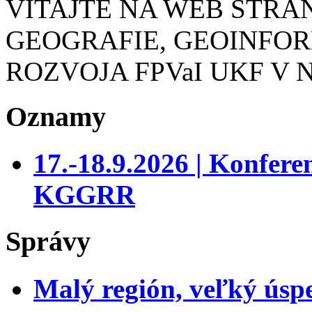
VITAJTE NA WEB STR
GEOGRAFIE, GEOINFO
ROZVOJA FPVaI UKF V 
Oznamy
17.-18.9.2026 | Konfer
KGGRR
Správy
Malý región, veľký úsp