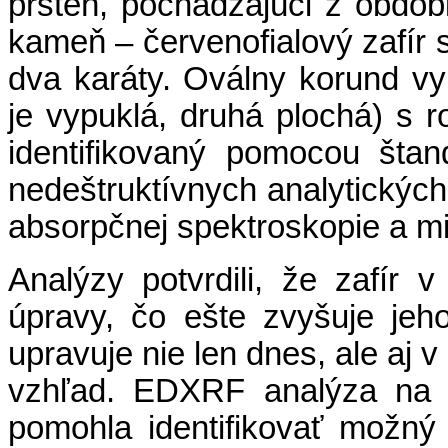
prsteň, pochádzajúci z obdob
kameň – červenofialový zafír
dva karáty. Oválny korund v
je vypuklá, druhá plochá) s 
identifikovaný pomocou šta
nedeštruktívnych analytickýc
absorpčnej spektroskopie a 
Analýzy potvrdili, že zafír v
úpravy, čo ešte zvyšuje jeh
upravuje nie len dnes, ale aj v
vzhľad. EDXRF analýza na s
pomohla identifikovať možný