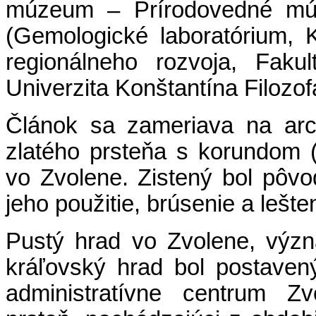
múzeum – Prírodovedné múz
(Gemologické laboratórium, K
regionálneho rozvoja, Fakul
Univerzita Konštantína Filozofa
Článok sa zameriava na arc
zlatého prsteňa s korundom 
vo Zvolene. Zistený bol pôv
jeho použitie, brúsenie a lešte
Pustý hrad vo Zvolene, výz
kráľovský hrad bol postaven
administratívne centrum Zv