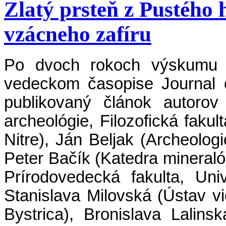
Zlatý prsteň z Pustého
vzácneho zafíru
Po dvoch rokoch výskumu 
vedeckom časopise Journal o
publikovaný článok autorov
archeológie, Filozofická fakul
Nitre), Ján Beljak (Archeolog
Peter Bačík (Katedra mineralóg
Prírodovedecká fakulta, Uni
Stanislava Milovská (Ústav 
Bystrica), Bronislava Lalin