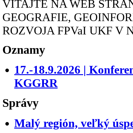
VITAJTE NA WEB STR
GEOGRAFIE, GEOINFO
ROZVOJA FPVaI UKF V 
Oznamy
17.-18.9.2026 | Konfer
KGGRR
Správy
Malý región, veľký úsp