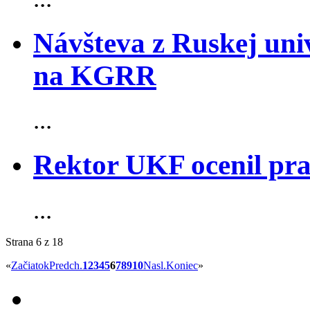
Návšteva z Ruskej uni
na KGRR
...
Rektor UKF ocenil pra
...
Strana 6 z 18
«
Začiatok
Predch.
1
2
3
4
5
6
7
8
9
10
Nasl.
Koniec
»