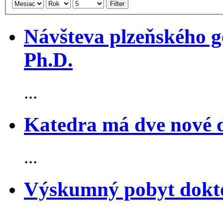
Filter
Návšteva plzeňského 
Ph.D.
...
Katedra má dve nové 
...
Výskumný pobyt dokt
...