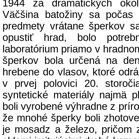
1944 za dramatických okoln
Väčšina batožiny sa počas ú
predmety vrátane šperkov s
opustiť hrad, bolo potreb
laboratórium priamo v hradn
šperkov bola určená na den
hrebene do vlasov, ktoré odráž
v prvej polovici 20. storo
syntetické materiály najmä p
boli vyrobené výhradne z prír
že mnohé šperky boli zhotov
je mosadz a železo, pričom 