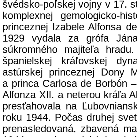
švédsko-poľskej vojny v 17. s
komplexnej gemologicko-histo
princeznej Izabele Alfonsa d
1929 vydala za grófa Ján
súkromného majiteľa hradu.
španielskej kráľovskej dyn
astúrskej princeznej Dony 
a princa Carlosa de Borbón – 
Alfonza XII. a neterou kráľa 
presťahovala na Ľubovnians
roku 1944. Počas druhej sve
prenasledovaná, zbavená maj