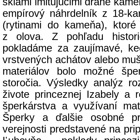
sklami imitujúcimi drahé kame
empírový náhrdelník z 18-ka
(rytinami do kameňa), ktoré
z olova. Z pohľadu histori
pokladáme za zaujímavé, ke
vrstvených achátov alebo mušl
materiálov bolo možné šper
storočia. Výsledky analýz r
živote princeznej Izabely a 
šperkárstva a využívaní mate
Šperky a ďalšie osobné p
verejnosti predstavené na pri