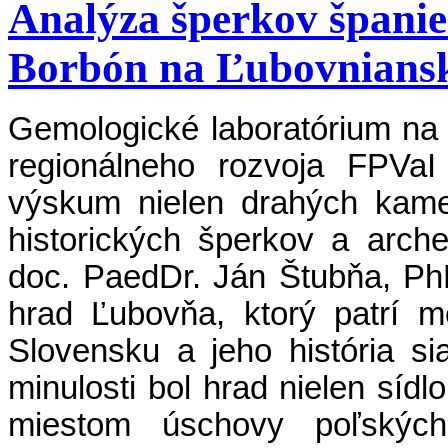
Analýza šperkov španiel
Borbón na Ľubovnians
Gemologické laboratórium na 
regionálneho rozvoja FPVa
výskum nielen drahých kame
historických šperkov a arche
doc. PaedDr. Ján Štubňa, Ph
hrad Ľubovňa, ktorý patrí m
Slovensku a jeho história si
minulosti bol hrad nielen sídl
miestom úschovy poľských