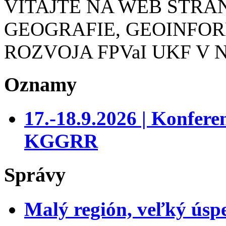
VITAJTE NA WEB STR
GEOGRAFIE, GEOINFO
ROZVOJA FPVaI UKF V 
Oznamy
17.-18.9.2026 | Konfer
KGGRR
Správy
Malý región, veľký úsp