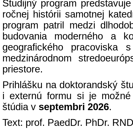
Študijný program predstavuje
ročnej histórii samotnej kate
program patril medzi dlhodo
budovania moderného a kon
geografického pracoviska 
medzinárodnom stredoeuró
priestore.
Prihlášku na doktorandský št
i externú formu si je možné
štúdia v
septembri 2026
.
Text: prof. PaedDr. PhDr. RNDr