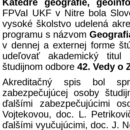
Katedre geografie, geoinf
FPVaI UKF v Nitre bola Slov
vysoké školstvo udelená akre
programu s názvom
Geografi
v dennej a externej forme št
udeľovať akademický titul 
študijnom odbore
42. Vedy o 
Akreditačný spis bol sp
zabezpečujúcej osoby študij
ďalšími zabezpečujúcimi os
Vojtekovou, doc. L. Petriko
ďalšími vyučujúcimi, doc. J. 