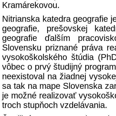
Kramárekovou.
Nitrianska katedra geografie j
geografie, prešovskej kate
geografie ďalším pracovi
Slovensku priznané práva rea
vysokoškolského štúdia (PhD.
vôbec o prvý študijný progr
neexistoval na žiadnej vysokej
sa tak na mape Slovenska zara
je možné realizovať vysokošk
troch stupňoch vzdelávania.