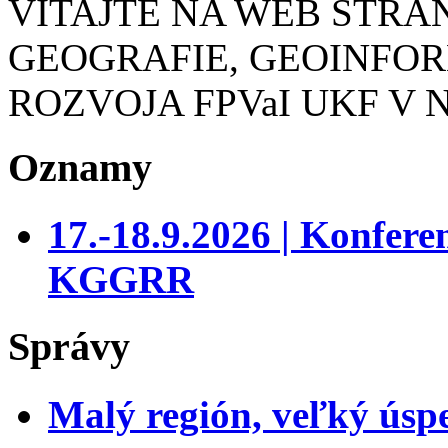
VITAJTE NA WEB STR
GEOGRAFIE, GEOINFO
ROZVOJA FPVaI UKF V 
Oznamy
17.-18.9.2026 | Konfer
KGGRR
Správy
Malý región, veľký úsp