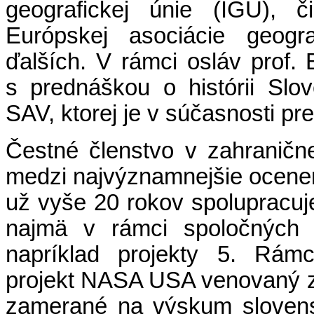
geografickej únie (IGU), č
Európskej asociácie geogr
ďalších. V rámci osláv prof. B
s prednáškou o histórii Slov
SAV, ktorej je v súčasnosti pr
Čestné členstvo v zahranične
medzi najvýznamnejšie oceneni
už vyše 20 rokov spolupracu
najmä v rámci spoločných 
napríklad projekty 5. Rám
projekt NASA USA venovaný zm
zamerané na výskum sloven