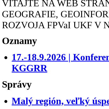
VITAJTE NA WEB STR
GEOGRAFIE, GEOINFO
ROZVOJA FPVaI UKF V 
Oznamy
17.-18.9.2026 | Konfer
KGGRR
Správy
Malý región, veľký úsp