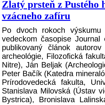
Zlatý prsteň z Pustého
vzácneho zafíru
Po dvoch rokoch výskumu 
vedeckom časopise Journal o
publikovaný článok autorov
archeológie, Filozofická fakul
Nitre), Ján Beljak (Archeolog
Peter Bačík (Katedra mineralóg
Prírodovedecká fakulta, Uni
Stanislava Milovská (Ústav 
Bystrica), Bronislava Lalin