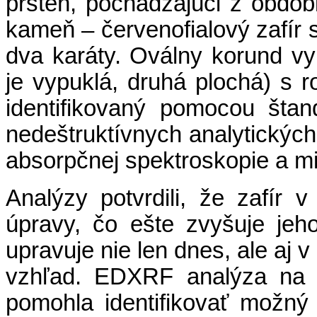
prsteň, pochádzajúci z obdob
kameň – červenofialový zafír
dva karáty. Oválny korund v
je vypuklá, druhá plochá) s 
identifikovaný pomocou šta
nedeštruktívnych analytickýc
absorpčnej spektroskopie a 
Analýzy potvrdili, že zafír v
úpravy, čo ešte zvyšuje jeh
upravuje nie len dnes, ale aj v
vzhľad. EDXRF analýza na s
pomohla identifikovať možný