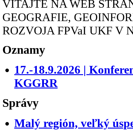
VITAJTE NA WEB STR
GEOGRAFIE, GEOINFO
ROZVOJA FPVaI UKF V 
Oznamy
17.-18.9.2026 | Konfer
KGGRR
Správy
Malý región, veľký úsp