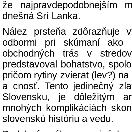
že najpravdepodobnejším m
dnešná Srí Lanka.
Nález prsteňa zdôrazňuje 
odbormi pri skúmaní ako 
obchodných trás v stredov
predstavoval bohatstvo, spol
pričom rytiny zvierat (lev?) n
a cnosť. Tento jedinečný zl
Slovensku, je dôležitým a
mnohých komplikáciách skonč
slovenskú históriu a vedu.