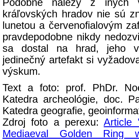
Podobné nálezy z iných v
kráľovských hradov nie sú z
lunetou a červenofialovým zaf
pravdepodobne nikdy nedozvi
sa dostal na hrad, jeho vz
jedinečný artefakt si vyžado
výskum.
Text a foto: prof. PhDr. N
Katedra archeológie, doc. 
Katedra geografie, geoinforma
Zdroj foto a perexu:
Article
Mediaeval Golden Ring w