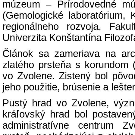
múzeum – Prírodovedné múz
(Gemologické laboratórium, K
regionálneho rozvoja, Fakul
Univerzita Konštantína Filozofa
Článok sa zameriava na arc
zlatého prsteňa s korundom 
vo Zvolene. Zistený bol pôv
jeho použitie, brúsenie a lešte
Pustý hrad vo Zvolene, výz
kráľovský hrad bol postaven
administratívne centrum Zv